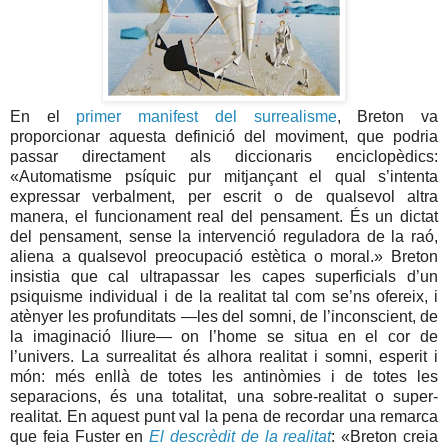
En el
primer manifest del surrealisme
, Breton va
proporcionar aquesta definició del moviment, que podria
passar directament als diccionaris enciclopèdics:
«Automatisme psíquic pur mitjançant el qual s’intenta
expressar verbalment, per escrit o de qualsevol altra
manera, el funcionament real del pensament. És un dictat
del pensament, sense la intervenció reguladora de la raó,
aliena a qualsevol preocupació estètica o moral.» Breton
insistia que cal ultrapassar les capes superficials d’un
psiquisme individual i de la realitat tal com se’ns ofereix, i
atènyer les profunditats —les del somni, de l’inconscient, de
la imaginació lliure— on l’home se situa en el cor de
l’univers. La surrealitat és alhora realitat i somni, esperit i
món: més enllà de totes les antinòmies i de totes les
separacions, és una totalitat, una sobre-realitat o super-
realitat. En aquest punt val la pena de recordar una remarca
que feia Fuster en
El descrèdit de la realitat
: «Breton creia