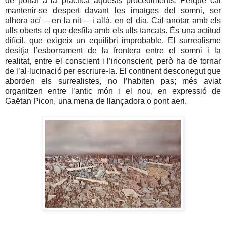
de portar a la pràctica aquests procediments. Perquè cal
mantenir-se despert davant les imatges del somni, ser
alhora ací —en la nit— i allà, en el dia. Cal anotar amb els
ulls oberts el que desfila amb els ulls tancats. És una actitud
difícil, que exigeix un equilibri improbable. El surrealisme
desitja l’esborrament de la frontera entre el somni i la
realitat, entre el conscient i l’inconscient, però ha de tornar
de l’al·lucinació per escriure-la. El continent desconegut que
aborden els surrealistes, no l’habiten pas; més aviat
organitzen entre l’antic món i el nou, en expressió de
Gaëtan Picon, una mena de llançadora o pont aeri.