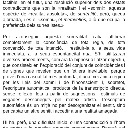
factible, en el futur, una resolució superior dels dos estats
contradictoris que són la «realitat» i el «somni»: aquesta
espècie de «realitat absoluta», de
surréalité
, però, queda
ajornada, i és el «somni», el
meravellós
, allò que ocupa la
preferència dels surrealistes.»
Per aconseguir aquesta surrealitat calia alliberar
completament la consciència de tota regla, de tota
convenció, de tota intenció, i restituir-la a la seua vida
immediata, a la seua espontaneïtat nua. S’hi utilitzaran
diversos procediments, com ara la hipnosi o l’atzar objectiu,
que consisteix en l’exploració del conjunt de coincidències i
de signes que revelen que un fet era inevitable, perquè
prové d’una casualitat més profunda, d’una mecànica regida
per les lleis del somni i de l’inconscient. I, sobretot,
l’escriptura automàtica, producte de la transcripció directa,
sense reflexió, feta a partir de suggestions i estímuls de
vegades desconeguts pel mateix artista. L’escriptura
automàtica és un mitjà no per desorganitzar el sentit, sinó
per captar un altre sentit i accedir a una realitat amagada.
Hi ha, però, una dificultat inicial o una contradicció a l’hora