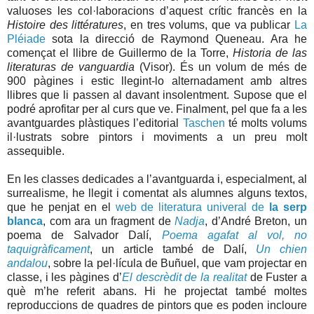
valuoses les col·laboracions d’aquest crític francès en la
Histoire des littératures
, en tres volums, que va publicar
La
Pléiade
sota la direcció de Raymond Queneau. Ara he
començat el llibre de Guillermo de la Torre,
Historia de las
literaturas de vanguardia
(Visor). És un volum de més de
900 pàgines i estic llegint-lo alternadament amb altres
llibres que li passen al davant insolentment. Supose que el
podré aprofitar per al curs que ve. Finalment, pel que fa a les
avantguardes plàstiques l’editorial
Taschen
té molts volums
il·lustrats sobre pintors i moviments a un preu molt
assequible.
En les classes dedicades a l’avantguarda i, especialment, al
surrealisme, he llegit i comentat als alumnes alguns textos,
que he penjat en el
web de literatura univeral de
la serp
blanca
, com ara un fragment de
Nadja
, d’André Breton, un
poema de Salvador Dalí,
Poema agafat al vol, no
taquigràficament
, un article també de Dalí,
Un chien
andalou
, sobre la pel·lícula de Buñuel, que vam projectar en
classe, i les pàgines d’
El descrèdit de la realitat
de Fuster a
què m’he referit abans. Hi he projectat també moltes
reproduccions de quadres de pintors que es poden incloure