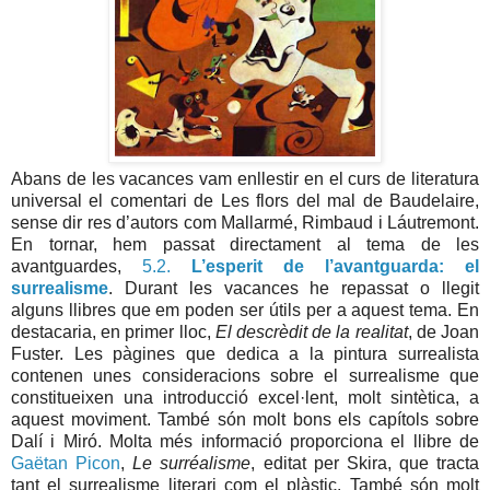
Abans de les vacances vam enllestir en el curs de literatura
universal el comentari de Les flors del mal de Baudelaire,
sense dir res d’autors com Mallarmé, Rimbaud i Láutremont.
En tornar, hem passat directament al tema de les
avantguardes,
5.2.
L’esperit de l’avantguarda: el
surrealisme
. Durant les vacances he repassat o llegit
alguns llibres que em poden ser útils per a aquest tema. En
destacaria, en primer lloc,
El descrèdit de la realitat
, de Joan
Fuster. Les pàgines que dedica a la pintura surrealista
contenen unes consideracions sobre el surrealisme que
constitueixen una introducció excel·lent, molt sintètica, a
aquest moviment. També són molt bons els capítols sobre
Dalí i Miró. Molta més informació proporciona el llibre de
Gaëtan Picon
,
Le surréalisme
, editat per Skira, que tracta
tant el surrealisme literari com el plàstic. També són molt