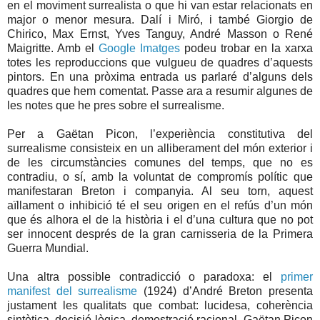
en el moviment surrealista o que hi van estar relacionats en
major o menor mesura. Dalí i Miró, i també Giorgio de
Chirico, Max Ernst, Yves Tanguy, André Masson o René
Maigritte. Amb el
Google Imatges
podeu trobar en la xarxa
totes les reproduccions que vulgueu de quadres d’aquests
pintors. En una pròxima entrada us parlaré d’alguns dels
quadres que hem comentat. Passe ara a resumir algunes de
les notes que he pres sobre el surrealisme.
Per a Gaëtan Picon, l’experiència constitutiva del
surrealisme consisteix en un alliberament del món exterior i
de les circumstàncies comunes del temps, que no es
contradiu, o sí, amb la voluntat de compromís polític que
manifestaran Breton i companyia. Al seu torn, aquest
aïllament o inhibició té el seu origen en el refús d’un món
que és alhora el de la història i el d’una cultura que no pot
ser innocent després de la gran carnisseria de la Primera
Guerra Mundial.
Una altra possible contradicció o paradoxa: el
primer
manifest del surrealisme
(1924) d’André Breton presenta
justament les qualitats que combat: lucidesa, coherència
sintètica, decisió lògica, demostració racional. Gaëtan Picon